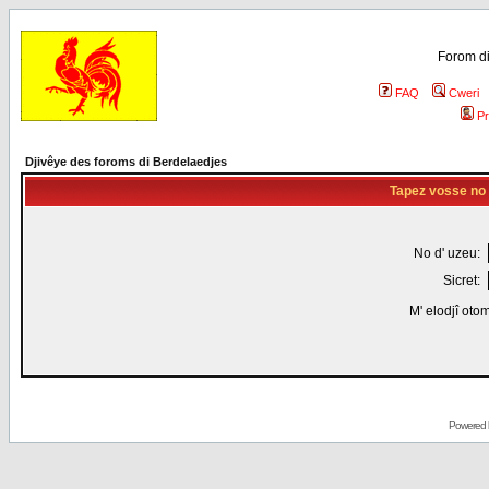
Forom di
FAQ
Cweri
Pr
Djivêye des foroms di Berdelaedjes
Tapez vosse no d
No d' uzeu:
Sicret:
M' elodjî oto
Powered