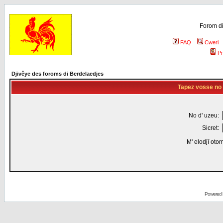
Forom di
FAQ
Cweri
Pr
Djivêye des foroms di Berdelaedjes
Tapez vosse no d
No d' uzeu:
Sicret:
M' elodjî oto
Powered