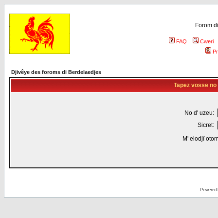
Forom di
FAQ
Cweri
Pr
Djivêye des foroms di Berdelaedjes
Tapez vosse no d
No d' uzeu:
Sicret:
M' elodjî oto
Powered