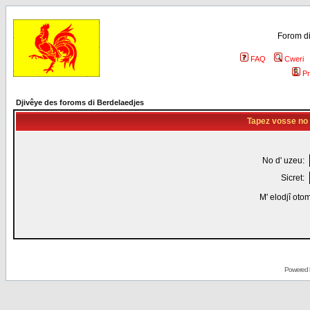
Forom di
FAQ
Cweri
Pr
Djivêye des foroms di Berdelaedjes
Tapez vosse no d
No d' uzeu:
Sicret:
M' elodjî oto
Powered