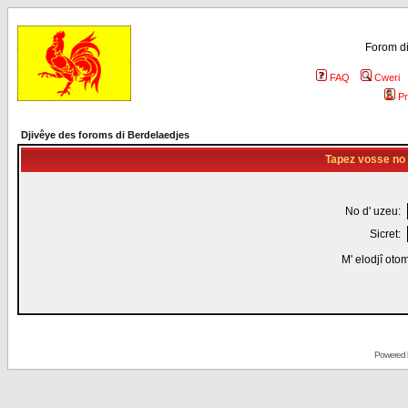
Forom di
FAQ
Cweri
Pr
Djivêye des foroms di Berdelaedjes
Tapez vosse no d
No d' uzeu:
Sicret:
M' elodjî oto
Powered