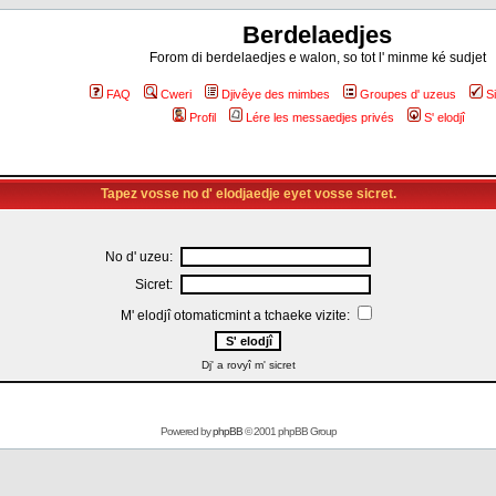
Berdelaedjes
Forom di berdelaedjes e walon, so tot l' minme ké sudjet
FAQ
Cweri
Djivêye des mimbes
Groupes d' uzeus
S
Profil
Lére les messaedjes privés
S' elodjî
Tapez vosse no d' elodjaedje eyet vosse sicret.
No d' uzeu:
Sicret:
M' elodjî otomaticmint a tchaeke vizite:
Dj' a rovyî m' sicret
Powered by
phpBB
© 2001 phpBB Group