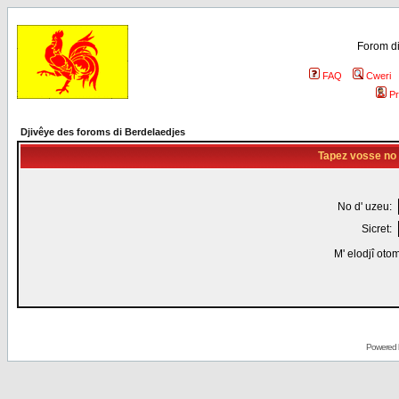
Forom di
FAQ
Cweri
Pr
Djivêye des foroms di Berdelaedjes
Tapez vosse no d
No d' uzeu:
Sicret:
M' elodjî oto
Powered