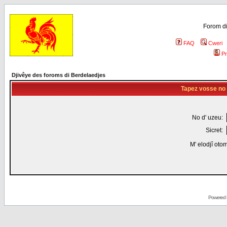
Forom di
FAQ
Cweri
Pr
Djivêye des foroms di Berdelaedjes
Tapez vosse no d
No d' uzeu:
Sicret:
M' elodjî oto
Powered