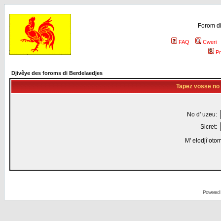
Forom di
FAQ
Cweri
Pr
Djivêye des foroms di Berdelaedjes
Tapez vosse no d
No d' uzeu:
Sicret:
M' elodjî oto
Powered