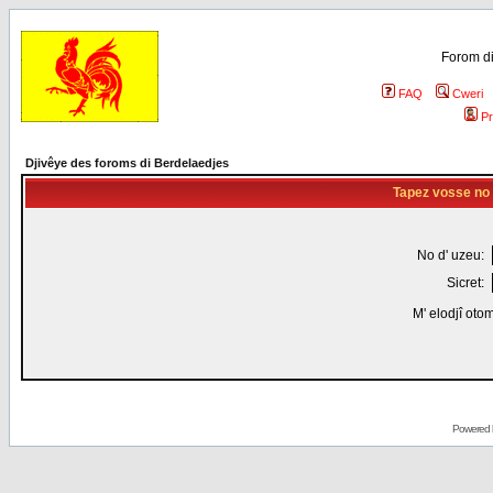
Forom di
FAQ
Cweri
Pr
Djivêye des foroms di Berdelaedjes
Tapez vosse no d
No d' uzeu:
Sicret:
M' elodjî oto
Powered