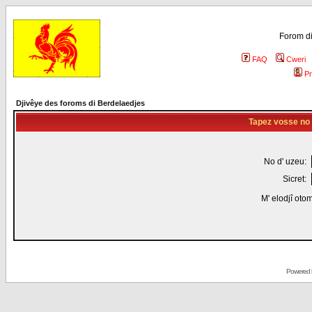
Forom di
FAQ
Cweri
Pr
Djivêye des foroms di Berdelaedjes
Tapez vosse no d
No d' uzeu:
Sicret:
M' elodjî oto
Powered