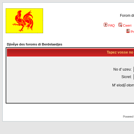
Forom di
FAQ
Cweri
Pr
Djivêye des foroms di Berdelaedjes
Tapez vosse no d
No d' uzeu:
Sicret:
M' elodjî oto
Powered