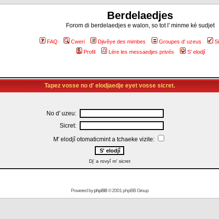
Berdelaedjes
Forom di berdelaedjes e walon, so tot l' minme ké sudjet
FAQ
Cweri
Djivêye des mimbes
Groupes d' uzeus
S
Profil
Lére les messaedjes privés
S' elodjî
Tapez vosse no d' elodjaedje eyet vosse sicret.
No d' uzeu:
Sicret:
M' elodjî otomaticmint a tchaeke vizite:
Dj' a rovyî m' sicret
Powered by
phpBB
© 2001 phpBB Group