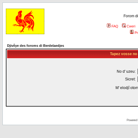
Forom di
FAQ
Cweri
Pr
Djivêye des foroms di Berdelaedjes
Tapez vosse no d
No d' uzeu:
Sicret:
M' elodjî oto
Powered