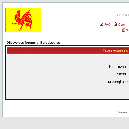
Forom di
FAQ
Cweri
Pr
Djivêye des foroms di Berdelaedjes
Tapez vosse no d
No d' uzeu:
Sicret:
M' elodjî oto
Powered