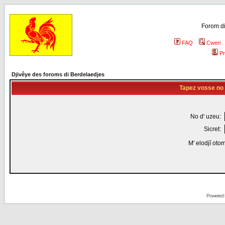
Forom di
FAQ
Cweri
Pr
Djivêye des foroms di Berdelaedjes
Tapez vosse no d
No d' uzeu:
Sicret:
M' elodjî oto
Powered