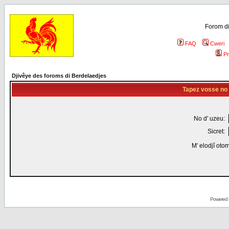
Forom di
FAQ
Cweri
Pr
Djivêye des foroms di Berdelaedjes
Tapez vosse no d
No d' uzeu:
Sicret:
M' elodjî oto
Powered