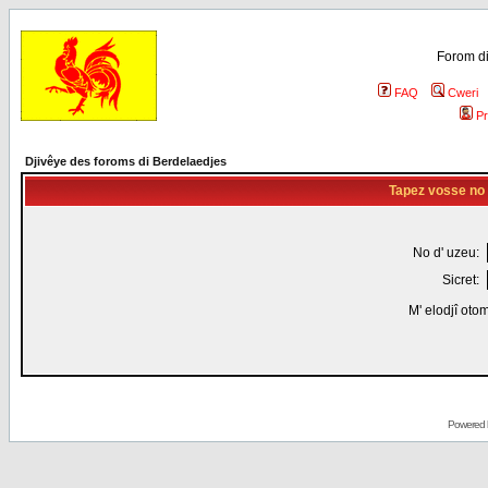
Forom di
FAQ
Cweri
Pr
Djivêye des foroms di Berdelaedjes
Tapez vosse no d
No d' uzeu:
Sicret:
M' elodjî oto
Powered