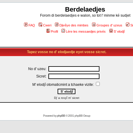
Berdelaedjes
Forom di berdelaedjes e walon, so tot l' minme ké sudjet
FAQ
Cweri
Djivêye des mimbes
Groupes d' uzeus
S
Profil
Lére les messaedjes privés
S' elodjî
Tapez vosse no d' elodjaedje eyet vosse sicret.
No d' uzeu:
Sicret:
M' elodjî otomaticmint a tchaeke vizite:
Dj' a rovyî m' sicret
Powered by
phpBB
© 2001 phpBB Group