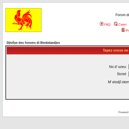
Forom di
FAQ
Cweri
Pr
Djivêye des foroms di Berdelaedjes
Tapez vosse no d
No d' uzeu:
Sicret:
M' elodjî oto
Powered