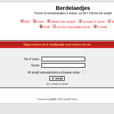
Berdelaedjes
Forom di berdelaedjes e walon, so tot l' minme ké sudjet
FAQ
Cweri
Djivêye des mimbes
Groupes d' uzeus
S
Profil
Lére les messaedjes privés
S' elodjî
Tapez vosse no d' elodjaedje eyet vosse sicret.
No d' uzeu:
Sicret:
M' elodjî otomaticmint a tchaeke vizite:
Dj' a rovyî m' sicret
Powered by
phpBB
© 2001 phpBB Group