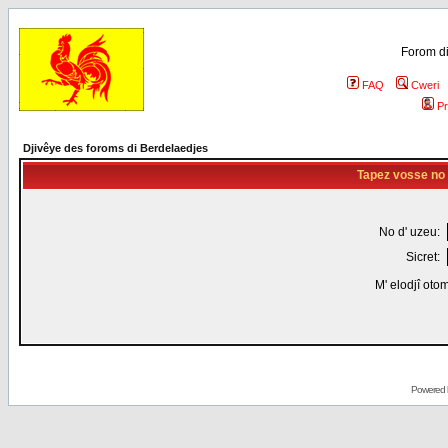
Forom di
FAQ
Cweri
Pr
Djivêye des foroms di Berdelaedjes
Tapez vosse no d
No d' uzeu:
Sicret:
M' elodjî oto
Powered