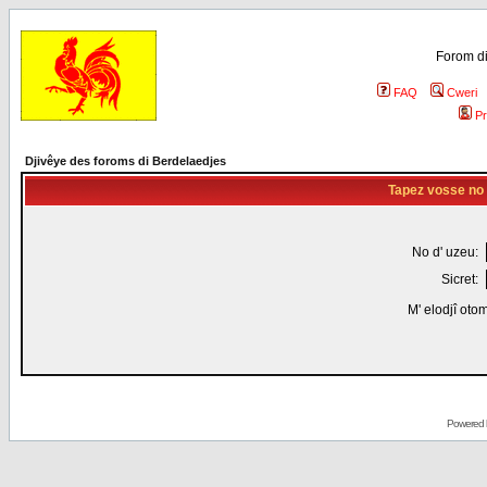
Forom di
FAQ
Cweri
Pr
Djivêye des foroms di Berdelaedjes
Tapez vosse no d
No d' uzeu:
Sicret:
M' elodjî oto
Powered