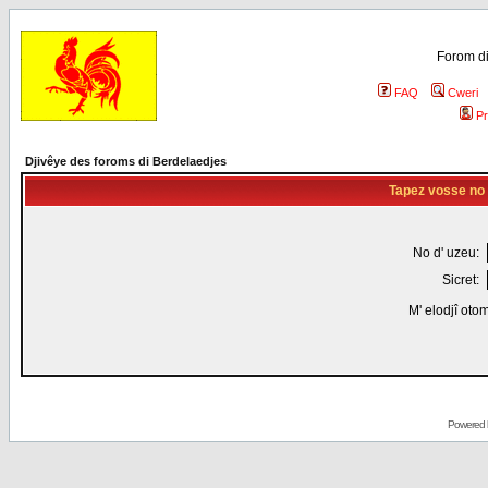
Forom di
FAQ
Cweri
Pr
Djivêye des foroms di Berdelaedjes
Tapez vosse no d
No d' uzeu:
Sicret:
M' elodjî oto
Powered