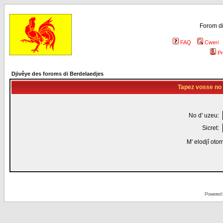
Forom di
FAQ
Cweri
Pr
Djivêye des foroms di Berdelaedjes
Tapez vosse no d
No d' uzeu:
Sicret:
M' elodjî oto
Powered