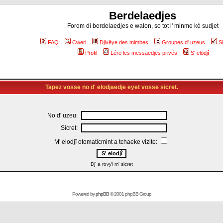
Berdelaedjes
Forom di berdelaedjes e walon, so tot l' minme ké sudjet
FAQ
Cweri
Djivêye des mimbes
Groupes d' uzeus
S
Profil
Lére les messaedjes privés
S' elodjî
Tapez vosse no d' elodjaedje eyet vosse sicret.
No d' uzeu:
Sicret:
M' elodjî otomaticmint a tchaeke vizite:
Dj' a rovyî m' sicret
Powered by
phpBB
© 2001 phpBB Group