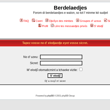
Berdelaedjes
Forom di berdelaedjes e walon, so tot l' minme ké sudjet
FAQ
Cweri
Djivêye des mimbes
Groupes d' uzeus
S
Profil
Lére les messaedjes privés
S' elodjî
Tapez vosse no d' elodjaedje eyet vosse sicret.
No d' uzeu:
Sicret:
M' elodjî otomaticmint a tchaeke vizite:
Dj' a rovyî m' sicret
Powered by
phpBB
© 2001 phpBB Group