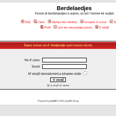
Berdelaedjes
Forom di berdelaedjes e walon, so tot l' minme ké sudjet
FAQ
Cweri
Djivêye des mimbes
Groupes d' uzeus
S
Profil
Lére les messaedjes privés
S' elodjî
Tapez vosse no d' elodjaedje eyet vosse sicret.
No d' uzeu:
Sicret:
M' elodjî otomaticmint a tchaeke vizite:
Dj' a rovyî m' sicret
Powered by
phpBB
© 2001 phpBB Group