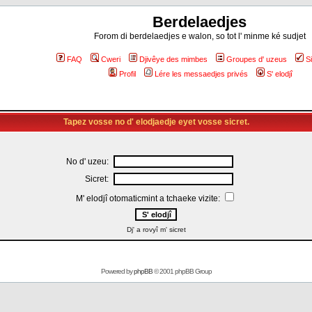
Berdelaedjes
Forom di berdelaedjes e walon, so tot l' minme ké sudjet
FAQ
Cweri
Djivêye des mimbes
Groupes d' uzeus
S
Profil
Lére les messaedjes privés
S' elodjî
Tapez vosse no d' elodjaedje eyet vosse sicret.
No d' uzeu:
Sicret:
M' elodjî otomaticmint a tchaeke vizite:
Dj' a rovyî m' sicret
Powered by
phpBB
© 2001 phpBB Group