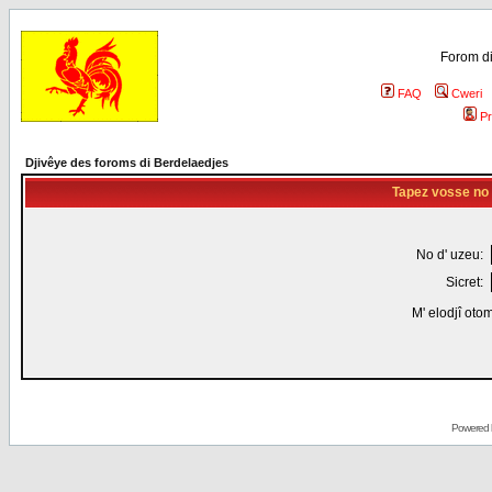
Forom di
FAQ
Cweri
Pr
Djivêye des foroms di Berdelaedjes
Tapez vosse no d
No d' uzeu:
Sicret:
M' elodjî oto
Powered