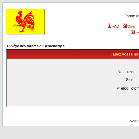
Forom di
FAQ
Cweri
Pr
Djivêye des foroms di Berdelaedjes
Tapez vosse no d
No d' uzeu:
Sicret:
M' elodjî oto
Powered