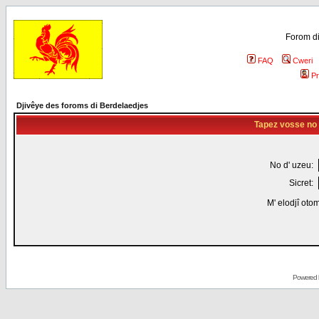
Forom di
FAQ
Cweri
Pr
Djivêye des foroms di Berdelaedjes
Tapez vosse no d
No d' uzeu:
Sicret:
M' elodjî oto
Powered