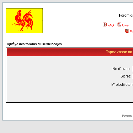
Forom di
FAQ
Cweri
Pr
Djivêye des foroms di Berdelaedjes
Tapez vosse no d
No d' uzeu:
Sicret:
M' elodjî oto
Powered