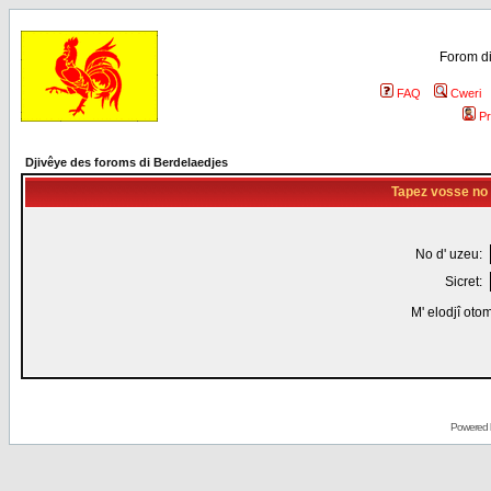
Forom di
FAQ
Cweri
Pr
Djivêye des foroms di Berdelaedjes
Tapez vosse no d
No d' uzeu:
Sicret:
M' elodjî oto
Powered