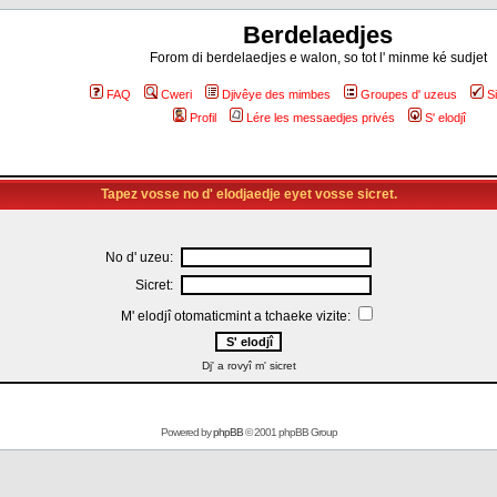
Berdelaedjes
Forom di berdelaedjes e walon, so tot l' minme ké sudjet
FAQ
Cweri
Djivêye des mimbes
Groupes d' uzeus
S
Profil
Lére les messaedjes privés
S' elodjî
Tapez vosse no d' elodjaedje eyet vosse sicret.
No d' uzeu:
Sicret:
M' elodjî otomaticmint a tchaeke vizite:
Dj' a rovyî m' sicret
Powered by
phpBB
© 2001 phpBB Group