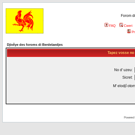
Forom di
FAQ
Cweri
Pr
Djivêye des foroms di Berdelaedjes
Tapez vosse no d
No d' uzeu:
Sicret:
M' elodjî oto
Powered