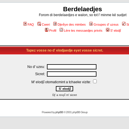
Berdelaedjes
Forom di berdelaedjes e walon, so tot l' minme ké sudjet
FAQ
Cweri
Djivêye des mimbes
Groupes d' uzeus
S
Profil
Lére les messaedjes privés
S' elodjî
Tapez vosse no d' elodjaedje eyet vosse sicret.
No d' uzeu:
Sicret:
M' elodjî otomaticmint a tchaeke vizite:
Dj' a rovyî m' sicret
Powered by
phpBB
© 2001 phpBB Group