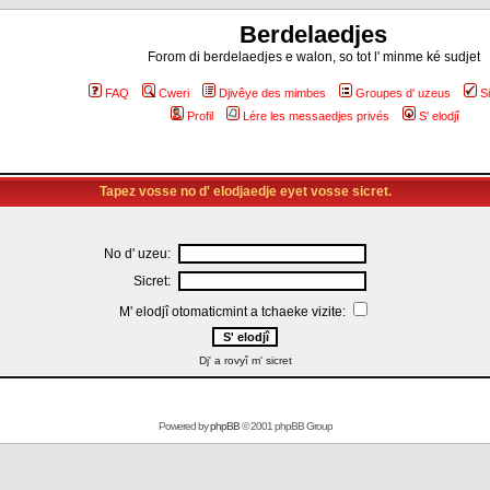
Berdelaedjes
Forom di berdelaedjes e walon, so tot l' minme ké sudjet
FAQ
Cweri
Djivêye des mimbes
Groupes d' uzeus
S
Profil
Lére les messaedjes privés
S' elodjî
Tapez vosse no d' elodjaedje eyet vosse sicret.
No d' uzeu:
Sicret:
M' elodjî otomaticmint a tchaeke vizite:
Dj' a rovyî m' sicret
Powered by
phpBB
© 2001 phpBB Group