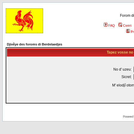
Forom di
FAQ
Cweri
Pr
Djivêye des foroms di Berdelaedjes
Tapez vosse no d
No d' uzeu:
Sicret:
M' elodjî oto
Powered