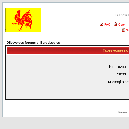
Forom di
FAQ
Cweri
Pr
Djivêye des foroms di Berdelaedjes
Tapez vosse no d
No d' uzeu:
Sicret:
M' elodjî oto
Powered