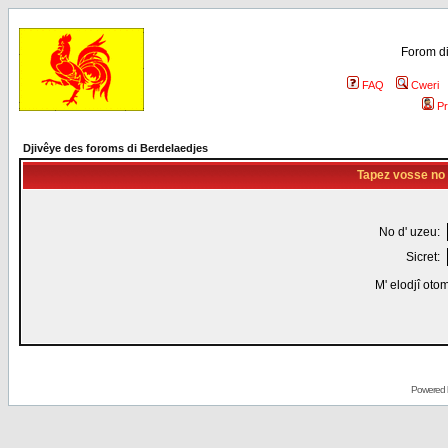
Forom di
FAQ
Cweri
Pr
Djivêye des foroms di Berdelaedjes
Tapez vosse no d
No d' uzeu:
Sicret:
M' elodjî oto
Powered