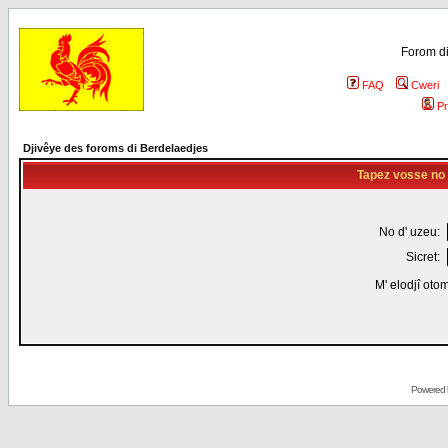
Forom di
FAQ
Cweri
Pr
Djivêye des foroms di Berdelaedjes
Tapez vosse no d
No d' uzeu:
Sicret:
M' elodjî oto
Powered