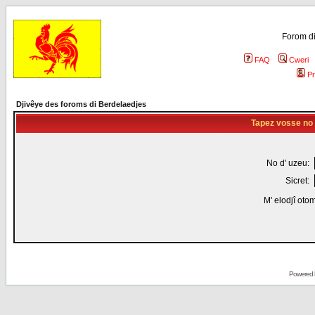
Forom di
FAQ
Cweri
Pr
Djivêye des foroms di Berdelaedjes
Tapez vosse no d
No d' uzeu:
Sicret:
M' elodjî oto
Powered