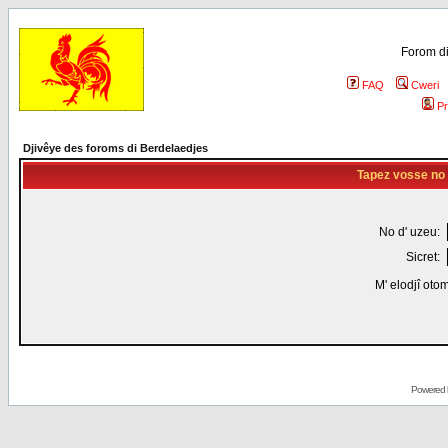
Forom di
FAQ
Cweri
Pr
Djivêye des foroms di Berdelaedjes
Tapez vosse no d
No d' uzeu:
Sicret:
M' elodjî oto
Powered