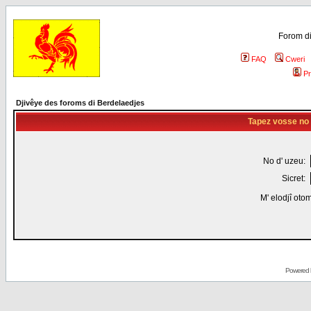
Forom di
FAQ
Cweri
Pr
Djivêye des foroms di Berdelaedjes
Tapez vosse no d
No d' uzeu:
Sicret:
M' elodjî oto
Powered