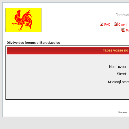
Forom di
FAQ
Cweri
Pr
Djivêye des foroms di Berdelaedjes
Tapez vosse no d
No d' uzeu:
Sicret:
M' elodjî oto
Powered