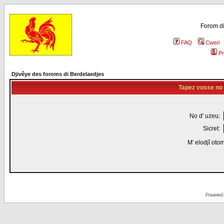
Forom di
FAQ
Cweri
Pr
Djivêye des foroms di Berdelaedjes
Tapez vosse no d
No d' uzeu:
Sicret:
M' elodjî oto
Powered