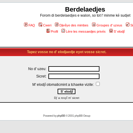
Berdelaedjes
Forom di berdelaedjes e walon, so tot l' minme ké sudjet
FAQ
Cweri
Djivêye des mimbes
Groupes d' uzeus
S
Profil
Lére les messaedjes privés
S' elodjî
Tapez vosse no d' elodjaedje eyet vosse sicret.
No d' uzeu:
Sicret:
M' elodjî otomaticmint a tchaeke vizite:
Dj' a rovyî m' sicret
Powered by
phpBB
© 2001 phpBB Group