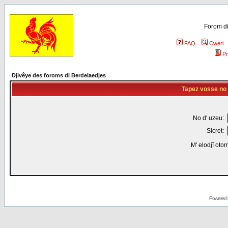
Forom di
FAQ
Cweri
Pr
Djivêye des foroms di Berdelaedjes
Tapez vosse no d
No d' uzeu:
Sicret:
M' elodjî oto
Powered