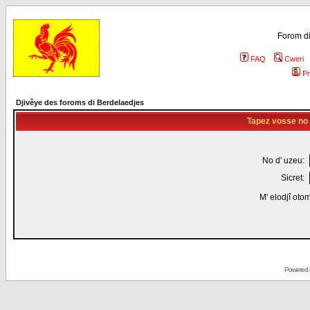
Forom di
FAQ
Cweri
Pr
Djivêye des foroms di Berdelaedjes
Tapez vosse no d
No d' uzeu:
Sicret:
M' elodjî oto
Powered